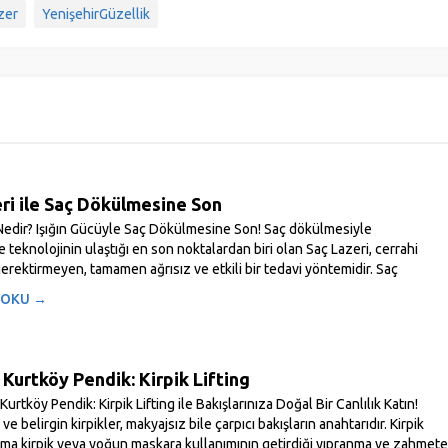
zer
YenişehirGüzellik
ri ile Saç Dökülmesine Son
Nedir? Işığın Gücüyle Saç Dökülmesine Son! Saç dökülmesiyle
teknolojinin ulaştığı en son noktalardan biri olan Saç Lazeri, cerrahi
rektirmeyen, tamamen ağrısız ve etkili bir tedavi yöntemidir. Saç
yandırmak ve saç...
 OKU →
Kurtköy Pendik: Kirpik Lifting
Kurtköy Pendik: Kirpik Lifting ile Bakışlarınıza Doğal Bir Canlılık Katın!
 ve belirgin kirpikler, makyajsız bile çarpıcı bakışların anahtarıdır. Kirpik
ma kirpik veya yoğun maskara kullanımının getirdiği yıpranma ve zahmete