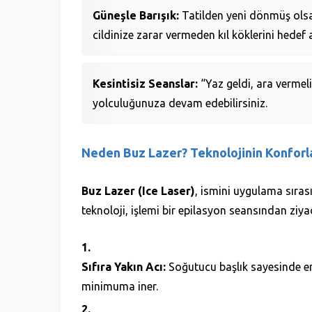
Güneşle Barışık:
Tatilden yeni dönmüş olsan
cildinize zarar vermeden kıl köklerini hedef al
Kesintisiz Seanslar:
“Yaz geldi, ara verme
yolculuğunuza devam edebilirsiniz.
Neden Buz Lazer? Teknolojinin Konforl
Buz Lazer (Ice Laser)
, ismini uygulama sıras
teknoloji, işlemi bir epilasyon seansından zi
Sıfıra Yakın Acı:
Soğutucu başlık sayesinde en h
minimuma iner.