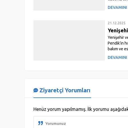
bir...
DEVAMINI
21.12.2025
Yenişehi
Yenişehir v
Pendik’in h
bakım ve es
Güzellik...
DEVAMINI
Ziyaretçi Yorumları
Henüz yorum yapılmamış. İlk yorumu aşağıdaki f