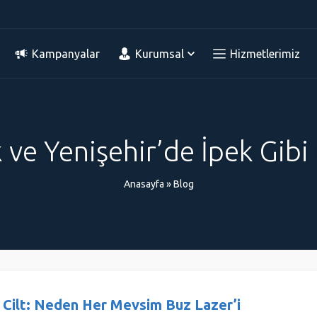
Kampanyalar
Kurumsal
Hizmetlerimiz
 ve Yenişehir’de İpek Gibi B
Anasayfa
»
Blog
r Cilt: Neden Her Mevsim Buz Lazer’i