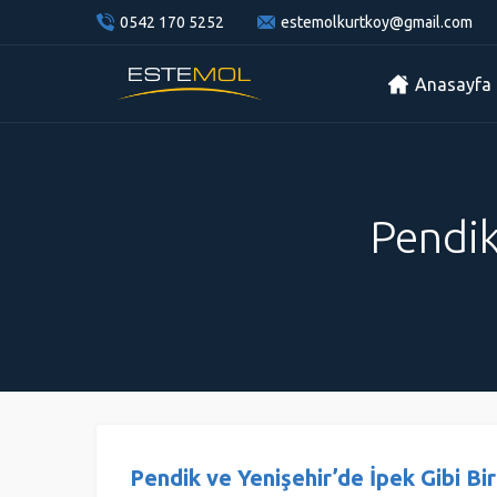
0542 170 5252
estemolkurtkoy@gmail.com
Anasayfa
Pendik
Pendik ve Yenişehir’de İpek Gibi Bi