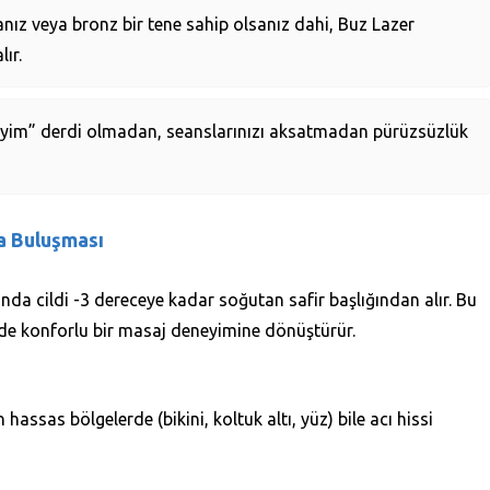
ız veya bronz bir tene sahip olsanız dahi, Buz Lazer
ır.
liyim” derdi olmadan, seanslarınızı aksatmadan pürüzsüzlük
a Buluşması
ında cildi -3 dereceye kadar soğutan safir başlığından alır. Bu
yade konforlu bir masaj deneyimine dönüştürür.
assas bölgelerde (bikini, koltuk altı, yüz) bile acı hissi