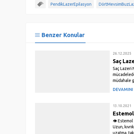
PendikLazerEpilasyon
DörtMevsimBuzLa
Benzer Konular
26.12.2025
Saç Laze
Saç Lazeri 
mücadelede 
müdahale ge
köklerini u
DEVAMINI
13.10.2021
Estemol 
👁️ Estemol 
Uzun, kıvrık
uzatma, tak