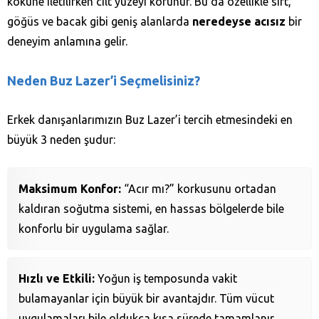
köküne iletilirken cilt yüzeyi korunur. Bu da özellikle sırt,
göğüs ve bacak gibi geniş alanlarda
neredeyse acısız
bir
deneyim anlamına gelir.
Neden Buz Lazer’i Seçmelisiniz?
Erkek danışanlarımızın Buz Lazer’i tercih etmesindeki en
büyük 3 neden şudur:
Maksimum Konfor:
“Acır mı?” korkusunu ortadan
kaldıran soğutma sistemi, en hassas bölgelerde bile
konforlu bir uygulama sağlar.
Hızlı ve Etkili:
Yoğun iş temposunda vakit
bulamayanlar için büyük bir avantajdır. Tüm vücut
uygulamaları bile oldukça kısa sürede tamamlanır.