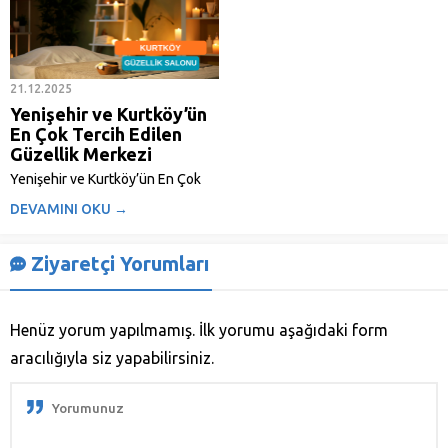
Lazer Epilasyon Günümüzde
kişisel bakım, hem kadınlar hem
de erkekler için sadece bir estetik
tercih değil, aynı zamanda bir
özgüven ve hijyen meselesidir.
21.12.2025
İster...
Yenişehir ve Kurtköy’ün
En Çok Tercih Edilen
Güzellik Merkezi
Yenişehir ve Kurtköy’ün En Çok
Tercih Edilen Güzellik Merkezi:
DEVAMINI OKU →
Estemol Güzellik Pendik’in hızla
gelişen ve dinamik bölgeleri olan
Kurtköy ve Yenişehir’de, kişisel
Ziyaretçi Yorumları
bakım ve estetik dendiğinde akla
gelen ilk isim olmanın gururunu
yaşıyoruz. Estemol Güzellik...
Henüz yorum yapılmamış. İlk yorumu aşağıdaki form
aracılığıyla siz yapabilirsiniz.