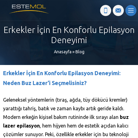
Erkekler İçin En Konforlu Epilasyon
Deneyimi
Anasayfa
»
Blog
Erkekler İçin En Konforlu Epilasyon Deneyimi:
Neden Buz Lazer’i Seçmelisiniz?
Geleneksel yöntemlerin (tıraş, ağda, tüy dökücü kremler)
yarattığı tahriş, batık ve zaman kaybı artık geride kaldı.
Modern erkeğin kişisel bakım rutininde ilk sırayı alan
buz
lazer epilasyon
, hem hijyen hem de estetik açıdan kalıcı
çözümler sunuyor. Peki, özellikle erkekler için bu teknoloji