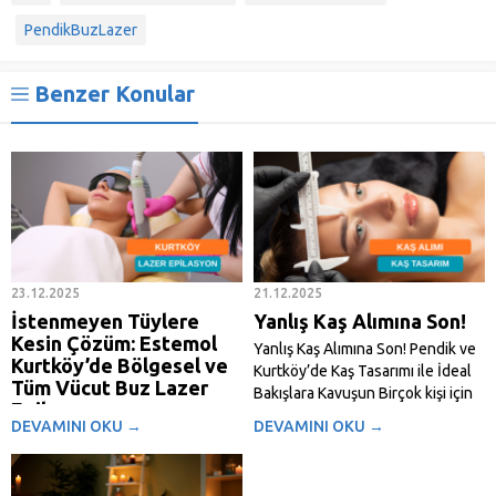
PendikBuzLazer
Benzer Konular
23.12.2025
21.12.2025
İstenmeyen Tüylere
Yanlış Kaş Alımına Son!
Kesin Çözüm: Estemol
Yanlış Kaş Alımına Son! Pendik ve
Kurtköy’de Bölgesel ve
Kurtköy’de Kaş Tasarımı ile İdeal
Tüm Vücut Buz Lazer
Bakışlara Kavuşun Birçok kişi için
Epilasyon
kaş alımı, evde ayna karşısında
DEVAMINI OKU →
DEVAMINI OKU →
İstenmeyen Tüylere Kesin
yapılan hızlı bir rutin gibi görünse
Çözüm: Estemol Kurtköy’de
de; tek bir yanlış kılın çekilmesi
Bölgesel ve Tüm Vücut Buz
tüm yüz...