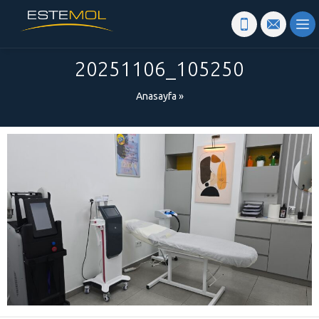
20251106_105250
Anasayfa
»