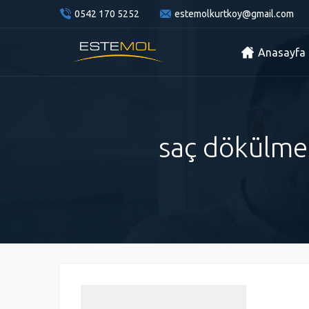
0542 170 5252
estemolkurtkoy@gmail.com
Anasayfa
saç dökülmes