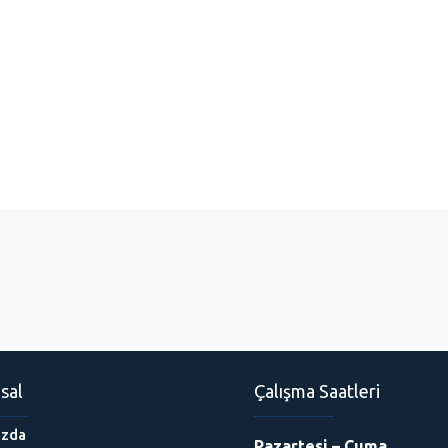
sal
Çalışma Saatleri
ızda
Pazartesi – Cuma