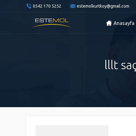
0542 170 5252
estemolkurtkoy@gmail.com
Anasayfa
lllt s