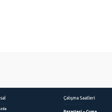
sal
Çalışma Saatleri
ızda
Pazartesi – Cuma