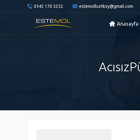
0542 170 5252
estemolkurtkoy@gmail.com
Anasayfa
AcısızP