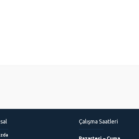
sal
Çalışma Saatleri
ızda
Pazartesi – Cuma